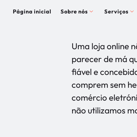
Página inicial
Sobre nós
Serviços
Uma loja online n
parecer de má qu
fiável e concebid
comprem sem hesi
comércio eletrón
não utilizamos m