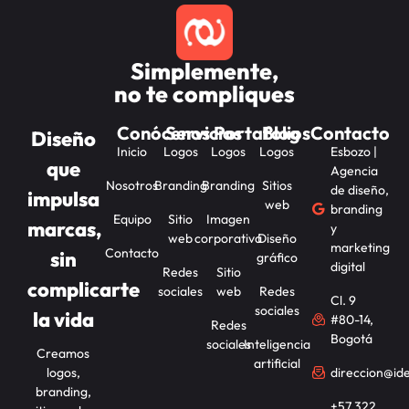
Simplemente,
no te compliques
Conócenos
Servicios
Portafolios
Blog
Contacto
Diseño
Inicio
Logos
Logos
Logos
Esbozo |
que
Agencia
Nosotros
Branding
Branding
Sitios
de diseño,
impulsa
web
branding
Equipo
Sitio
Imagen
marcas,
y
web
corporativa
Diseño
marketing
Contacto
sin
gráfico
digital
Redes
Sitio
complicarte
sociales
web
Redes
Cl. 9
sociales
la vida
#80-14,
Redes
Bogotá
sociales
Inteligencia
Creamos
artificial
logos,
direccion@id
branding,
+57 322